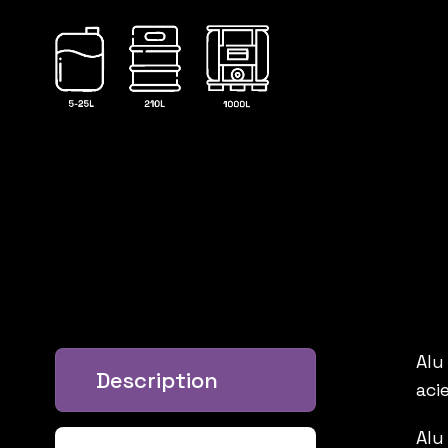
Alu
Description
aci
Alu